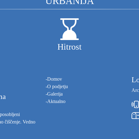
URBANIJA
Hitrost
Lo
-
Domov
-
O podjetju
Arc
-
Galerija
ma
-
Aktualno
posobljeni
tno čiščenje. Vedno