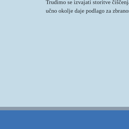
Trudimo se izvajati storitve čiščenja
učno okolje daje podlago za zbranos