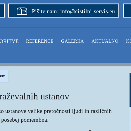
Pišite nam: info@cistilni-servis.eu
ORITVE
REFERENCE
GALERIJA
AKTUALNO
K
nov
raževalnih ustanov
 ustanove velike pretočnosti ljudi in različnih
 še posebej pomembna.