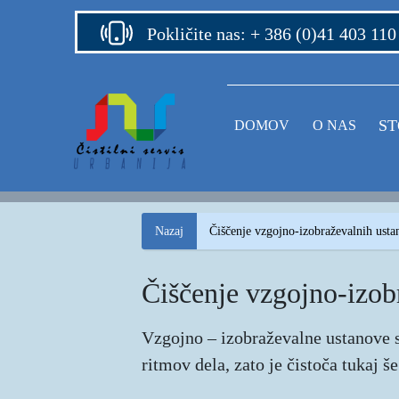
Pokličite nas: + 386 (0)41 403 110
(current)
ST
DOMOV
O NAS
Nazaj
Čiščenje vzgojno-izobraževalnih usta
Čiščenje vzgojno-izob
Vzgojno – izobraževalne ustanove so
ritmov dela, zato je čistoča tukaj